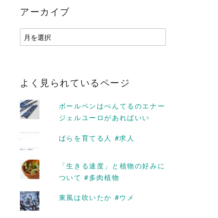
アーカイブ
ア
ー
カ
イ
ブ
よく見られているページ
ボールペンはぺんてるのエナー
ジェルユーロがあればいい
ばらを育てる人 #求人
「生きる速度」と植物の好みに
D MORE
READ MORE
ついて #多肉植物
東風は吹いたか #ウメ
あり #バラ
謙虚に咲く赤 #ミニバラ