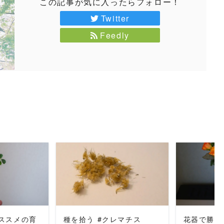
この記事が気に入ったらフォロー！
Twitter
Feedly
MORE
READ MORE
REA
ススメの育
種を拾う #クレマチス
花器で勝負