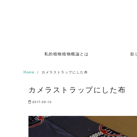
Skip
to
content
私的植物植物概論とは
欲
Home
カメラストラップにした布
カメラストラップにした布
2017-05-10