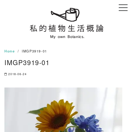
Skip
to
content
Home
IMGP3919-01
IMGP3919-01
2018-06-24