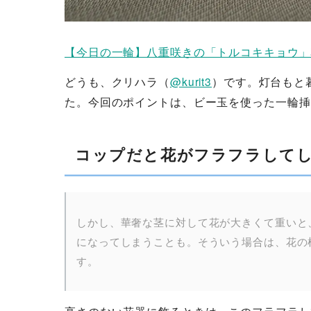
【今日の一輪】八重咲きの「トルコキキョウ」花
どうも、クリハラ（
@kurit3
）です。灯台もと
た。今回のポイントは、ビー玉を使った一輪挿
コップだと花がフラフラして
しかし、華奢な茎に対して花が大きくて重いと
になってしまうことも。そういう場合は、花の
す。
高さのない花器に飾るときは、このフラフラし