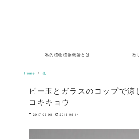
Skip
to
content
私的植物植物概論とは
欲
Home
花
ビー玉とガラスのコップで涼
コキキョウ
2017-05-08
2018-05-14