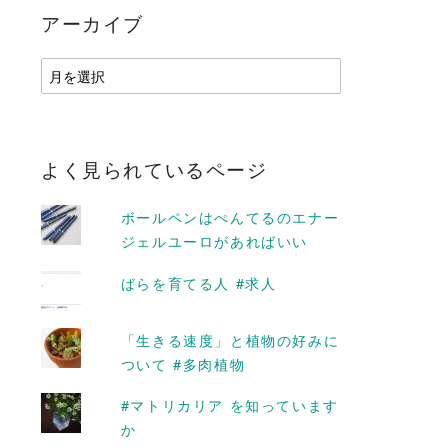
アーカイブ
ア
ー
カ
イ
ブ
よく見られているページ
ボールペンはぺんてるのエナー
ジェルユーロがあればいい
ばらを育てる人 #求人
「生きる速度」と植物の好みに
ついて #多肉植物
#マトリカリア を知っています
か