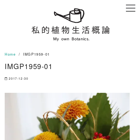
Skip
to
content
Home
IMGP1959-01
IMGP1959-01
2017-12-30