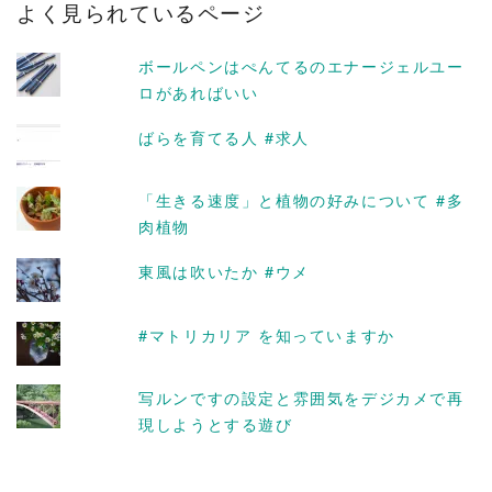
よく見られているページ
イ
ブ
ボールペンはぺんてるのエナージェルユー
ロがあればいい
ばらを育てる人 #求人
「生きる速度」と植物の好みについて #多
肉植物
東風は吹いたか #ウメ
#マトリカリア を知っていますか
写ルンですの設定と雰囲気をデジカメで再
現しようとする遊び