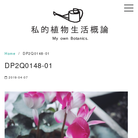
Skip
to
content
Home
DP2Q0148-01
DP2Q0148-01
2019-04-07