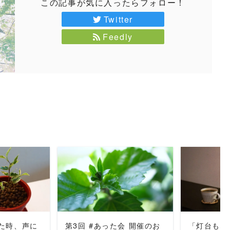
この記事が気に入ったらフォロー！
Twitter
Feedly
MORE
READ MORE
REA
た時、声に
第3回 #あった会 開催のお
「灯台もと