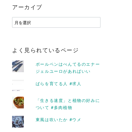
アーカイブ
ア
ー
カ
イ
ブ
よく見られているページ
ボールペンはぺんてるのエナー
ジェルユーロがあればいい
ばらを育てる人 #求人
「生きる速度」と植物の好みに
D MORE
READ MORE
ついて #多肉植物
東風は吹いたか #ウメ
暮らし」で #ク
雪がつもると、町がやさし