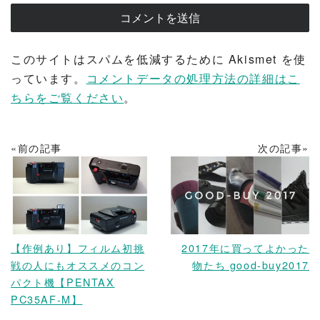
このサイトはスパムを低減するために Akismet を使
っています。
コメントデータの処理方法の詳細はこ
ちらをご覧ください
。
«前の記事
次の記事»
READ MORE
READ MORE
【作例あり】フィルム初挑
2017年に買ってよかった
戦の人にもオススメのコン
物たち good-buy2017
パクト機【PENTAX
PC35AF-M】