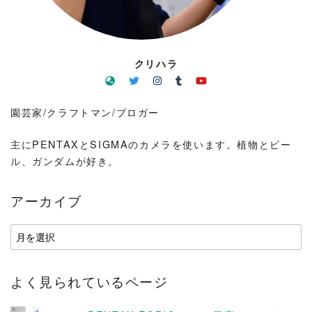
クリハラ
園芸家/クラフトマン/ブロガー
主にPENTAXとSIGMAのカメラを使います。植物とビー
ル、ガンダムが好き。
アーカイブ
ア
ー
カ
よく見られているページ
イ
ブ