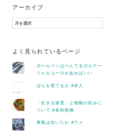
アーカイブ
ア
ー
カ
イ
ブ
よく見られているページ
ボールペンはぺんてるのエナー
ジェルユーロがあればいい
ばらを育てる人 #求人
「生きる速度」と植物の好みに
D MORE
READ MORE
ついて #多肉植物
東風は吹いたか #ウメ
様式美 #ヒマワ
具合を見る。水をやる #チ