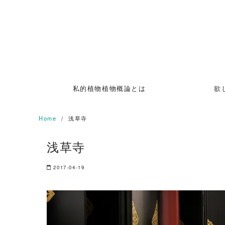
Skip
to
content
私的植物植物概論とは
欲
Home
浅草寺
浅草寺
2017-04-19