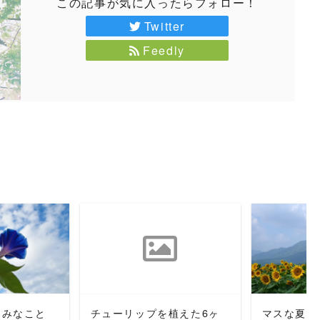
この記事が気に入ったらフォロー！
Twitter
Feedly
MORE
READ MORE
REA
楽しみなこと
チューリップを植えた6ヶ
マスな夏の