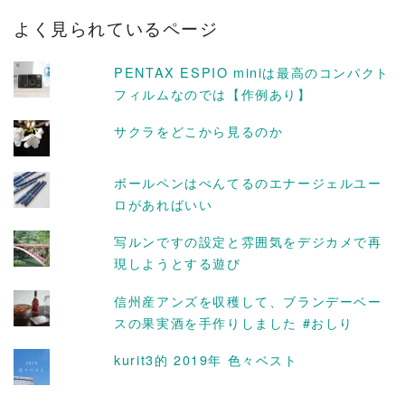
カ
よく見られているページ
イ
ブ
PENTAX ESPIO miniは最高のコンパクト
フィルムなのでは【作例あり】
サクラをどこから見るのか
ボールペンはぺんてるのエナージェルユー
ロがあればいい
写ルンですの設定と雰囲気をデジカメで再
現しようとする遊び
信州産アンズを収穫して、ブランデーベー
スの果実酒を手作りしました #おしり
kurit3的 2019年 色々ベスト