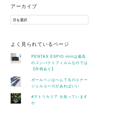
アーカイブ
ア
ー
カ
イ
ブ
よく見られているページ
PENTAX ESPIO miniは最高
のコンパクトフィルムなのでは
【作例あり】
ボールペンはぺんてるのエナー
ジェルユーロがあればいい
D MORE
READ MORE
#マトリカリア を知っています
か
ム を守る。絶対
#btpフォトウォーク ＠浅