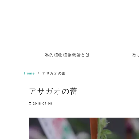
Skip
to
content
私的植物植物概論とは
欲
Home
アサガオの蕾
アサガオの蕾
2018-07-08