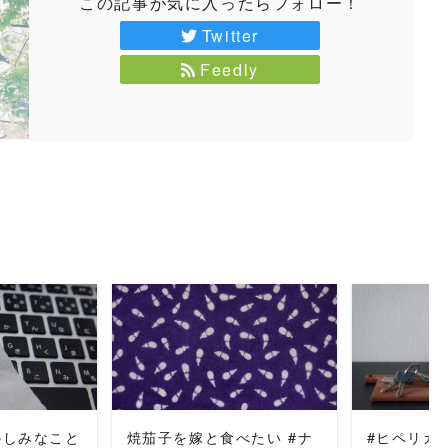
この記事が気に入ったらフォロー！
Twitter
Feedly
MORE
READ MORE
REA
たのしみなこと
焼茄子を嫁と食べたい #ナ
#ヒペリカ