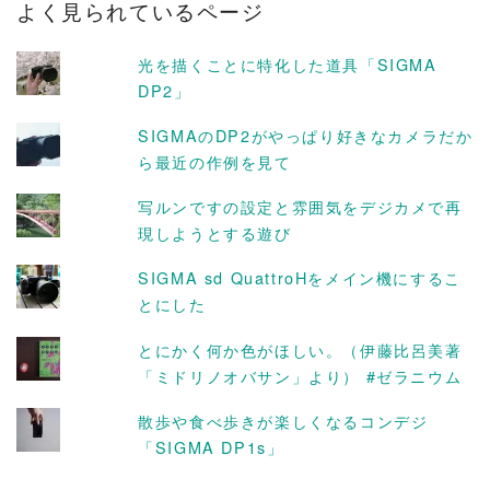
よく見られているページ
イ
ブ
光を描くことに特化した道具「SIGMA
DP2」
SIGMAのDP2がやっぱり好きなカメラだか
ら最近の作例を見て
写ルンですの設定と雰囲気をデジカメで再
現しようとする遊び
SIGMA sd QuattroHをメイン機にするこ
とにした
とにかく何か色がほしい。（伊藤比呂美著
「ミドリノオバサン」より） #ゼラニウム
散歩や食べ歩きが楽しくなるコンデジ
「SIGMA DP1s」