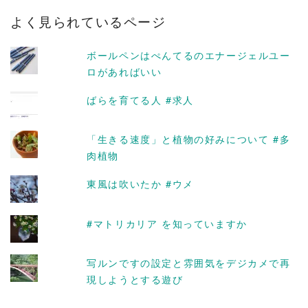
カ
よく見られているページ
イ
ブ
ボールペンはぺんてるのエナージェルユー
ロがあればいい
ばらを育てる人 #求人
「生きる速度」と植物の好みについて #多
肉植物
東風は吹いたか #ウメ
#マトリカリア を知っていますか
写ルンですの設定と雰囲気をデジカメで再
現しようとする遊び