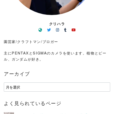
クリハラ
園芸家/クラフトマン/ブロガー
主にPENTAXとSIGMAのカメラを使います。植物とビー
ル、ガンダムが好き。
アーカイブ
ア
ー
カ
よく見られているページ
イ
ブ