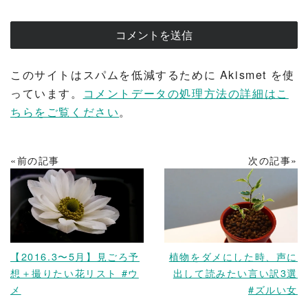
このサイトはスパムを低減するために Akismet を使
っています。
コメントデータの処理方法の詳細はこ
ちらをご覧ください
。
«前の記事
次の記事»
READ MORE
READ MORE
【2016.3〜5月】見ごろ予
植物をダメにした時、声に
想＋撮りたい花リスト #ウ
出して読みたい言い訳3選
メ
#ズルい女