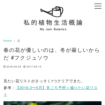
Skip
to
content
Home
花
春の花が優しいのは、冬が厳しいから
だ #フクジュソウ
2016-03-03
2017-05-15
見たい花リストがさっそく1つクリアできた。
参考：
【2016.3〜5月】見ごろ予想＋撮りたい花リス
ト