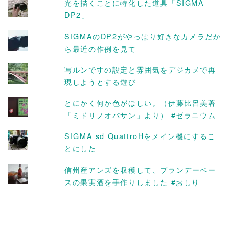
光を描くことに特化した道具「SIGMA
DP2」
SIGMAのDP2がやっぱり好きなカメラだか
ら最近の作例を見て
写ルンですの設定と雰囲気をデジカメで再
現しようとする遊び
とにかく何か色がほしい。（伊藤比呂美著
「ミドリノオバサン」より） #ゼラニウム
SIGMA sd QuattroHをメイン機にするこ
とにした
信州産アンズを収穫して、ブランデーベー
スの果実酒を手作りしました #おしり