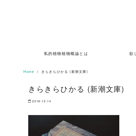
Skip
to
content
私的植物植物概論とは
欲
Home
きらきらひかる (新潮文庫)
きらきらひかる (新潮文庫)
2016-12-14