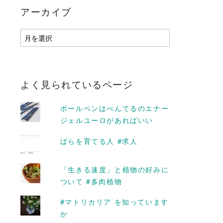
アーカイブ
ア
ー
カ
イ
ブ
よく見られているページ
ボールペンはぺんてるのエナー
ジェルユーロがあればいい
D MORE
READ MORE
ばらを育てる人 #求人
「生きる速度」と植物の好みに
ついて #多肉植物
クな男は怒ると
新潟県の青海川駅がとても
容保】 #読み終
フォトジェニックなので写
#マトリカリア を知っています
ト Advent
真を撮りに行きました
か
2015
2016-05-16