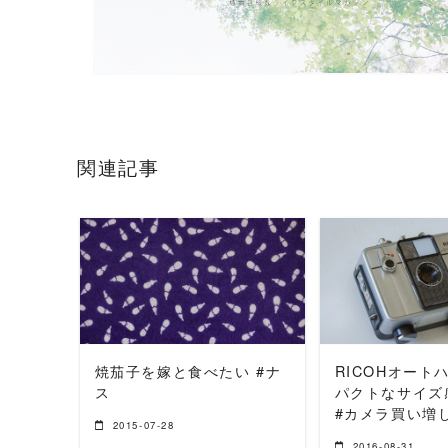
関連記事
READ MORE
READ 
焼茄子を嫁と食べたい #ナ
RICOHオート
ス
パクトなサイズ
#カメラ買い増
2015-07-28
2016-08-31