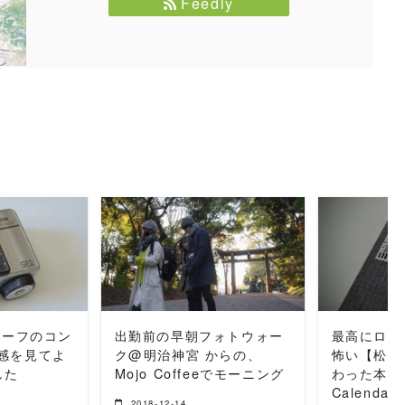
Feedly
MORE
READ MORE
REA
ハーフのコン
出勤前の早朝フォトウォー
最高にロッ
感を見てよ
ク@明治神宮 からの、
怖い【松平
した
Mojo Coffeeでモーニング
わった本リス
Calendar 
2018-12-14