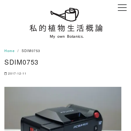
Skip
to
content
Home
SDIM0753
SDIM0753
2017-12-11