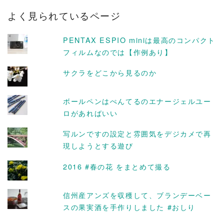
カ
よく見られているページ
イ
ブ
PENTAX ESPIO miniは最高のコンパクト
フィルムなのでは【作例あり】
サクラをどこから見るのか
ボールペンはぺんてるのエナージェルユー
ロがあればいい
写ルンですの設定と雰囲気をデジカメで再
現しようとする遊び
2016 #春の花 をまとめて撮る
信州産アンズを収穫して、ブランデーベー
スの果実酒を手作りしました #おしり