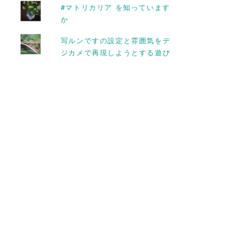
えたよって話 #
ブックができました #差し
#マトリカリア を知っています
ツジ
上げます
か
2016-02-22
写ルンですの設定と雰囲気をデ
ジカメで再現しようとする遊び