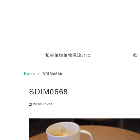
Skip
to
content
私的植物植物概論とは
欲
Home
SDIM0668
SDIM0668
2018-01-31