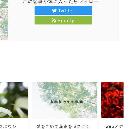
この記事が気に入ったらフォロー！
Twitter
Feedly
MORE
READ MORE
REA
ヤマボウシ
愛をこめて花束を #スクシ
webメデ