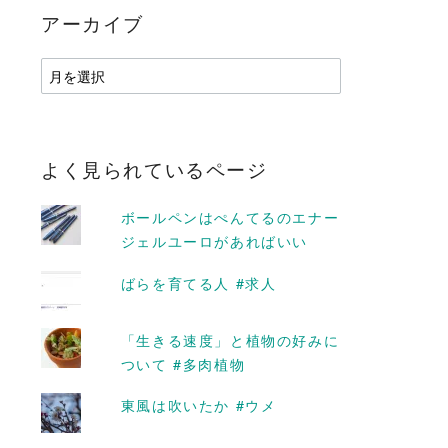
アーカイブ
ア
ー
カ
イ
ブ
よく見られているページ
ボールペンはぺんてるのエナー
ジェルユーロがあればいい
ばらを育てる人 #求人
「生きる速度」と植物の好みに
D MORE
READ MORE
ついて #多肉植物
東風は吹いたか #ウメ
ィアにおける写真
私的植物生活概論のフォト