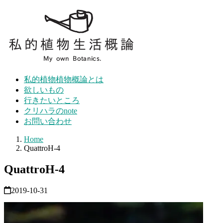
Skip
to
content
私的植物植物概論とは
欲しいもの
行きたいところ
クリハラのnote
お問い合わせ
Home
QuattroH-4
QuattroH-4
2019-10-31