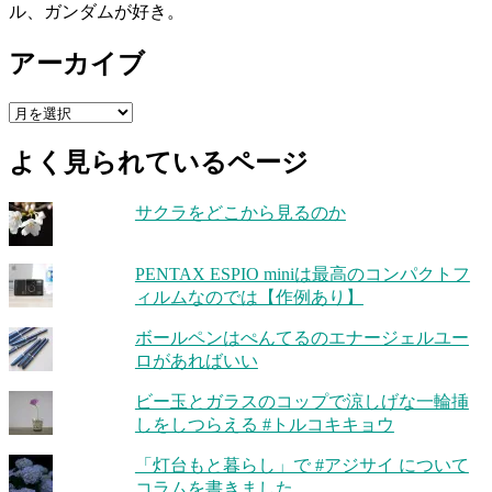
ル、ガンダムが好き。
アーカイブ
ア
ー
よく見られているページ
カ
イ
ブ
サクラをどこから見るのか
PENTAX ESPIO miniは最高のコンパクトフ
ィルムなのでは【作例あり】
ボールペンはぺんてるのエナージェルユー
ロがあればいい
ビー玉とガラスのコップで涼しげな一輪挿
しをしつらえる #トルコキキョウ
「灯台もと暮らし」で #アジサイ について
コラムを書きました