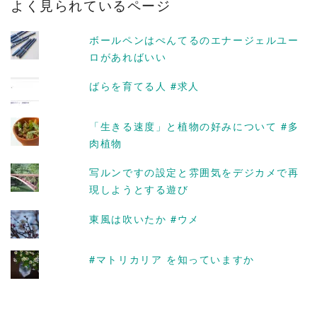
よく見られているページ
イ
ブ
ボールペンはぺんてるのエナージェルユー
ロがあればいい
ばらを育てる人 #求人
「生きる速度」と植物の好みについて #多
肉植物
写ルンですの設定と雰囲気をデジカメで再
現しようとする遊び
東風は吹いたか #ウメ
#マトリカリア を知っていますか