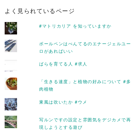
カ
よく見られているページ
イ
ブ
#マトリカリア を知っていますか
ボールペンはぺんてるのエナージェルユー
ロがあればいい
ばらを育てる人 #求人
「生きる速度」と植物の好みについて #多
肉植物
東風は吹いたか #ウメ
写ルンですの設定と雰囲気をデジカメで再
現しようとする遊び