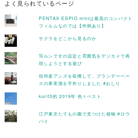
よく見られているページ
イ
ブ
PENTAX ESPIO miniは最高のコンパクト
フィルムなのでは【作例あり】
サクラをどこから見るのか
写ルンですの設定と雰囲気をデジカメで再
現しようとする遊び
信州産アンズを収穫して、ブランデーベー
スの果実酒を手作りしました #おしり
kurit3的 2019年 色々ベスト
江戸東京たてもの園で見つけた植物 #ロウ
バイ