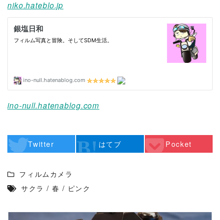
niko.hateblo.jp
ino-null.hatenablog.com
Twitter
はてブ
Pocket
フィルムカメラ
サクラ
/
春
/
ピンク