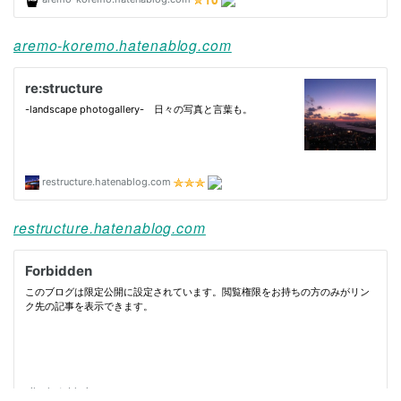
aremo-koremo.hatenablog.com
restructure.hatenablog.com