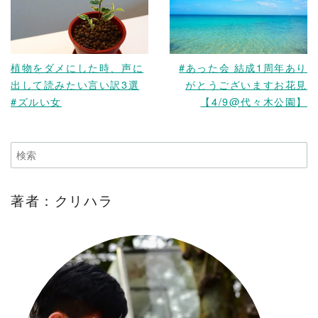
READ MORE
READ MORE
植物をダメにした時、声に
#あった会 結成1周年あり
出して読みたい言い訳3選
がとうございますお花見
#ズルい女
【4/9@代々木公園】
著者：クリハラ