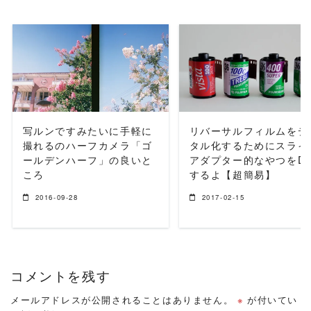
READ MORE
READ MORE
写ルンですみたいに手軽に
リバーサルフィルムをデ
撮れるのハーフカメラ「ゴ
タル化するためにスライ
ールデンハーフ」の良いと
アダプター的なやつをDI
ころ
するよ【超簡易】
2016-09-28
2017-02-15
コメントを残す
メールアドレスが公開されることはありません。
※
が付いてい