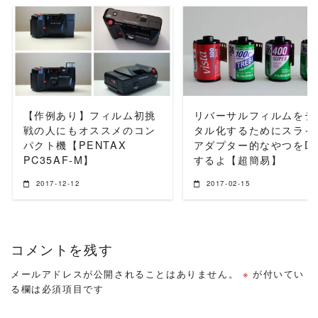
READ MORE
READ MORE
【作例あり】フィルム初挑
リバーサルフィルムをデ
戦の人にもオススメのコン
タル化するためにスライ
パクト機【PENTAX
アダプター的なやつをDI
PC35AF-M】
するよ【超簡易】
2017-12-12
2017-02-15
コメントを残す
メールアドレスが公開されることはありません。
※
が付いてい
る欄は必須項目です