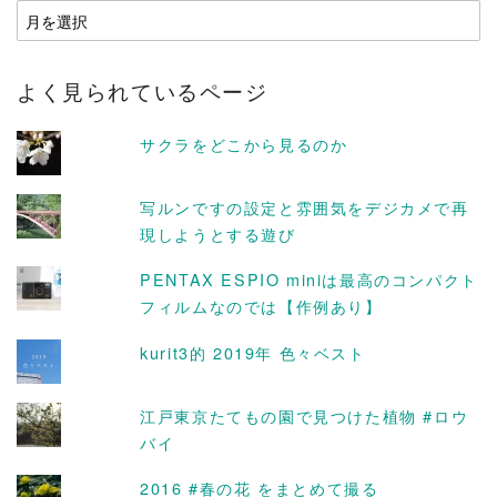
ア
ー
カ
よく見られているページ
イ
ブ
サクラをどこから見るのか
写ルンですの設定と雰囲気をデジカメで再
現しようとする遊び
PENTAX ESPIO miniは最高のコンパクト
フィルムなのでは【作例あり】
kurit3的 2019年 色々ベスト
江戸東京たてもの園で見つけた植物 #ロウ
バイ
2016 #春の花 をまとめて撮る