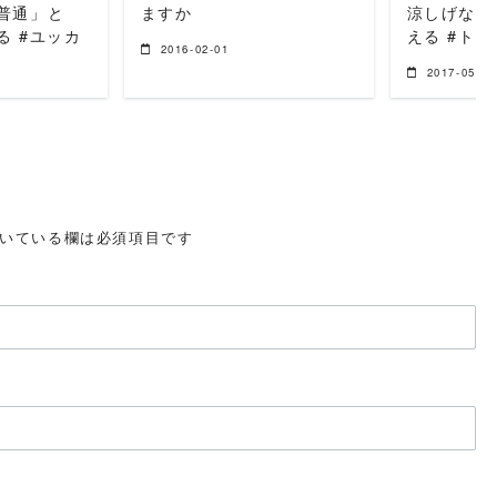
普通」と
ますか
涼しげな一
る #ユッカ
える #ト
2016-02-01
2017-05-08
いている欄は必須項目です