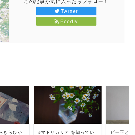
この記事が気に入ったらフォロー！
Twitter
Feedly
MORE
READ MORE
REA
らきらひか
#マトリカリア を知ってい
ビー玉とガ