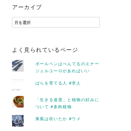
アーカイブ
ア
ー
カ
イ
ブ
よく見られているページ
ボールペンはぺんてるのエナー
ジェルユーロがあればいい
ばらを育てる人 #求人
「生きる速度」と植物の好みに
D MORE
READ MORE
ついて #多肉植物
東風は吹いたか #ウメ
ラスのコップで
フィルムカメラを持って善