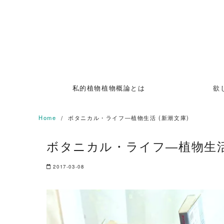
Skip
to
content
私的植物植物概論とは
欲
Home
ボタニカル・ライフ―植物生活 (新潮文庫)
ボタニカル・ライフ―植物生活 
2017-03-08