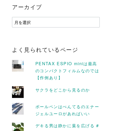
アーカイブ
ア
ー
カ
イ
ブ
よく見られているページ
PENTAX ESPIO miniは最高
のコンパクトフィルムなのでは
【作例あり】
サクラをどこから見るのか
D MORE
READ MORE
ボールペンはぺんてるのエナー
ジェルユーロがあればいい
デキる男は静かに葉を広げる #
たか #ウメ
天上天下唯我独尊する覚悟