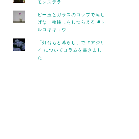
モンステラ
はない #ハス
ビー玉とガラスのコップで涼し
2015-07-15
げな一輪挿しをしつらえる #ト
ルコキキョウ
「灯台もと暮らし」で #アジサ
イ についてコラムを書きまし
た