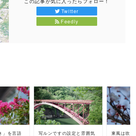
この記事が気に入ったらフォロー！
Twitter
Feedly
MORE
READ MORE
REA
好き」を言語
写ルンですの設定と雰囲気
東風は吹い