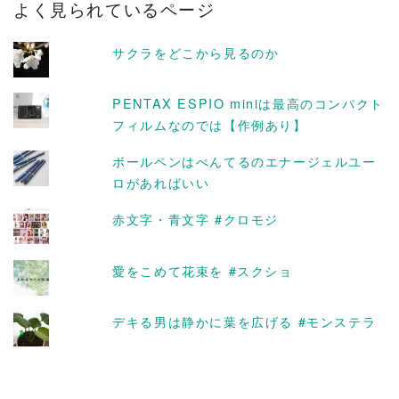
よく見られているページ
イ
ブ
サクラをどこから見るのか
PENTAX ESPIO miniは最高のコンパクト
フィルムなのでは【作例あり】
ボールペンはぺんてるのエナージェルユー
ロがあればいい
赤文字・青文字 #クロモジ
愛をこめて花束を #スクショ
デキる男は静かに葉を広げる #モンステラ