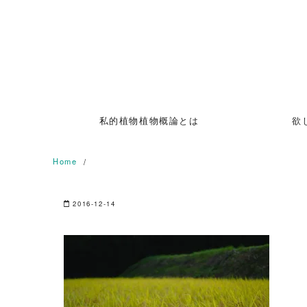
Skip
to
content
私的植物植物概論とは
欲
Home
2016-12-14