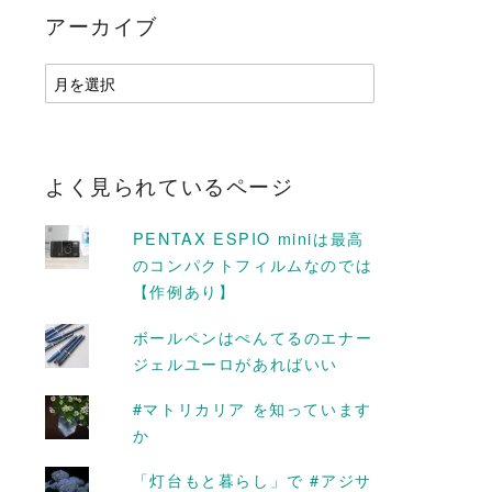
アーカイブ
ア
ー
カ
イ
ブ
よく見られているページ
PENTAX ESPIO miniは最高
のコンパクトフィルムなのでは
D MORE
READ MORE
【作例あり】
ボールペンはぺんてるのエナー
ジェルユーロがあればいい
形の野菜を観察
夏、ビールのパートナー #
#ズッキーニ
エダマメ
#マトリカリア を知っています
2015-07-04
か
「灯台もと暮らし」で #アジサ