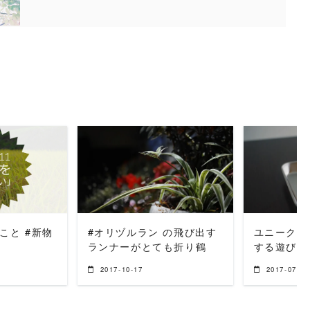
MORE
READ MORE
REA
こと #新物
#オリヅルラン の飛び出す
ユニークな
ランナーがとても折り鶴
する遊び 
2017-10-17
2017-07-03