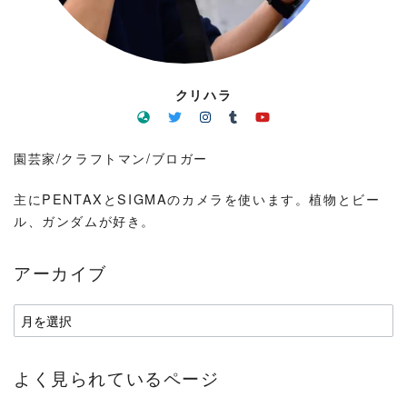
クリハラ
園芸家/クラフトマン/ブロガー
主にPENTAXとSIGMAのカメラを使います。植物とビー
ル、ガンダムが好き。
アーカイブ
ア
ー
カ
よく見られているページ
イ
ブ