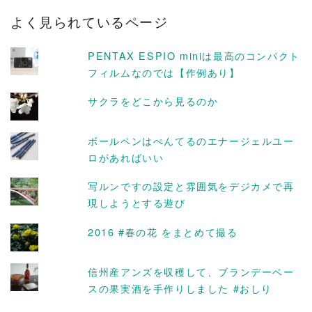
カ
よく見られているページ
イ
ブ
PENTAX ESPIO miniは最高のコンパクト
フィルムなのでは【作例あり】
サクラをどこから見るのか
ボールペンはぺんてるのエナージェルユー
ロがあればいい
写ルンですの設定と雰囲気をデジカメで再
現しようとする遊び
2016 #春の花 をまとめて撮る
信州産アンズを収穫して、ブランデーベー
スの果実酒を手作りしました #おしり