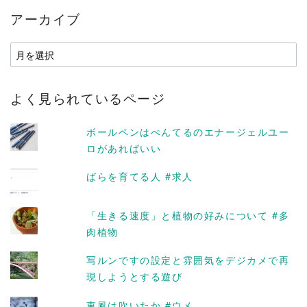
アーカイブ
ア
ー
カ
よく見られているページ
イ
ブ
ボールペンはぺんてるのエナージェルユー
ロがあればいい
ばらを育てる人 #求人
「生きる速度」と植物の好みについて #多
肉植物
写ルンですの設定と雰囲気をデジカメで再
現しようとする遊び
東風は吹いたか #ウメ