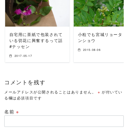
READ MORE
READ MORE
自宅用に茶紙で包装されて
小粒でも宮城リョータ #
いる切花に興奮するって話
ンショウ
#テッセン
2015-08-06
2017-05-17
コメントを残す
メールアドレスが公開されることはありません。
※
が付いてい
る欄は必須項目です
名前
※