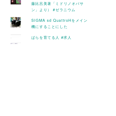
ためにスライド
怖い【松平容保】 #読み終
藤比呂美著「ミドリノオバサ
的なやつをDIY
わった本リスト Advent
ン」より） #ゼラニウム
簡易】
Calendar 2015
SIGMA sd QuattroHをメイン
2015-12-19
機にすることにした
ばらを育てる人 #求人