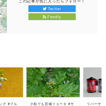
この記事が気に入ったらフォロー！
Twitter
Feedly
MORE
READ MORE
REA
ング #ブル
小粒でも宮城リョータ #サ
リバーサル