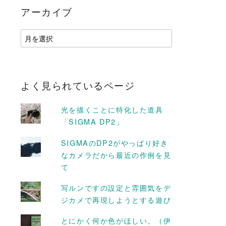
アーカイブ
ア
ー
カ
イ
ブ
よく見られているページ
光を描くことに特化した道具
「SIGMA DP2」
SIGMAのDP2がやっぱり好き
なカメラだから最近の作例を見
て
D MORE
READ MORE
写ルンですの設定と雰囲気をデ
ジカメで再現しようとする遊び
とにかく何か色がほしい。（伊
フィルムをデジ
最高にロックな男は怒ると