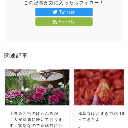
この記事が気に入ったらフォロー！
Twitter
Feedly
関連記事
READ MORE
READ MORE
上野東照宮のぼたん園が
浅草寺ほおずき市2018
「大変綺麗に咲いておりま
ってきたよ
す」状態なので連休前に行