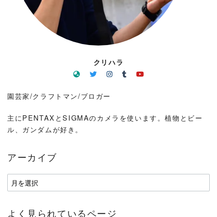
クリハラ
園芸家/クラフトマン/ブロガー
主にPENTAXとSIGMAのカメラを使います。植物とビー
ル、ガンダムが好き。
アーカイブ
ア
ー
カ
よく見られているページ
イ