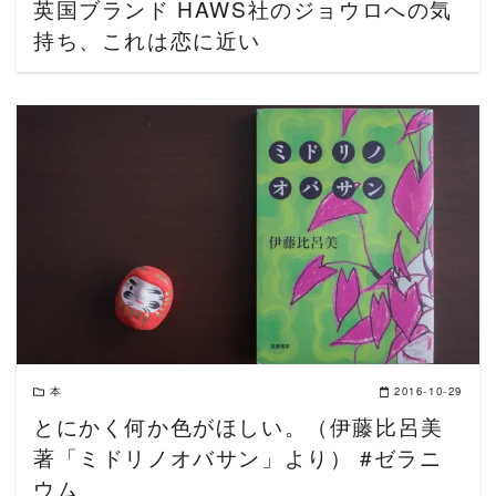
英国ブランド HAWS社のジョウロへの気
持ち、これは恋に近い
READ MORE
本
2016-10-29
とにかく何か色がほしい。（伊藤比呂美
著「ミドリノオバサン」より） #ゼラニ
ウム