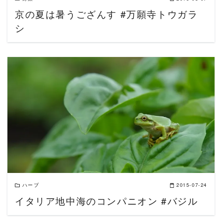
京の夏は暑うござんす #万願寺トウガラ
シ
READ MORE
ハーブ
2015-07-24
イタリア地中海のコンパニオン #バジル