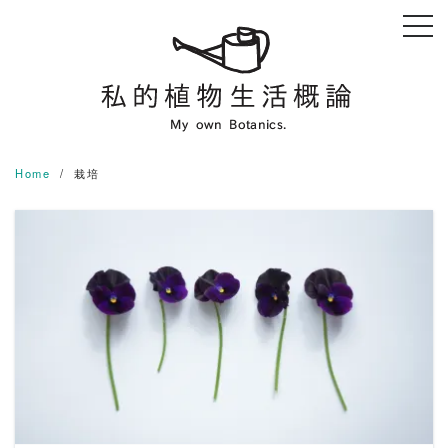
Skip
to
content
Home
栽培
READ MORE