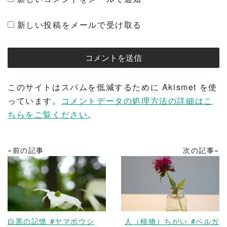
新しい投稿をメールで受け取る
このサイトはスパムを低減するために Akismet を使
っています。
コメントデータの処理方法の詳細はこ
ちらをご覧ください
。
«前の記事
次の記事»
READ MORE
READ MORE
白黒の記憶 #ヤマボウシ
人（植物）ちがい #ベルガ