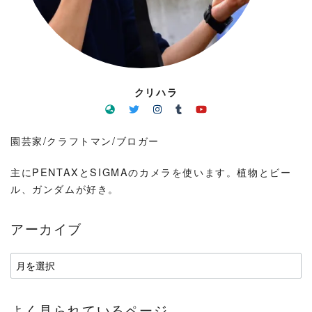
クリハラ
園芸家/クラフトマン/ブロガー
主にPENTAXとSIGMAのカメラを使います。植物とビー
ル、ガンダムが好き。
アーカイブ
ア
ー
カ
よく見られているページ
イ