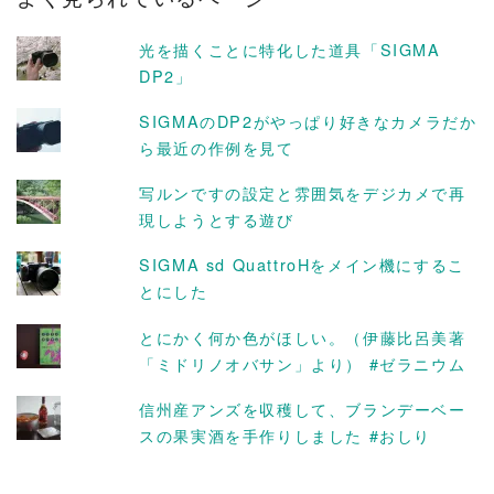
ブ
光を描くことに特化した道具「SIGMA
DP2」
SIGMAのDP2がやっぱり好きなカメラだか
ら最近の作例を見て
写ルンですの設定と雰囲気をデジカメで再
現しようとする遊び
SIGMA sd QuattroHをメイン機にするこ
とにした
とにかく何か色がほしい。（伊藤比呂美著
「ミドリノオバサン」より） #ゼラニウム
信州産アンズを収穫して、ブランデーベー
スの果実酒を手作りしました #おしり