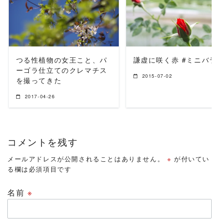
READ MORE
READ MORE
つる性植物の女王こと、パ
謙虚に咲く赤 #ミニバラ
ーゴラ仕立てのクレマチス
2015-07-02
を撮ってきた
2017-04-26
コメントを残す
メールアドレスが公開されることはありません。
※
が付いてい
る欄は必須項目です
名前
※