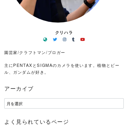
クリハラ
園芸家/クラフトマン/ブロガー
主にPENTAXとSIGMAのカメラを使います。植物とビー
ル、ガンダムが好き。
アーカイブ
ア
ー
カ
よく見られているページ
イ