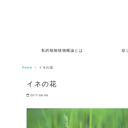
Skip
to
content
私的植物植物概論とは
欲
Home
イネの花
イネの花
2017-06-06