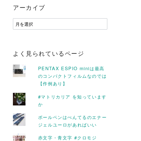
アーカイブ
ア
ー
カ
イ
ブ
よく見られているページ
PENTAX ESPIO miniは最高
のコンパクトフィルムなのでは
【作例あり】
#マトリカリア を知っています
か
D MORE
READ MORE
ボールペンはぺんてるのエナー
ジェルユーロがあればいい
赤文字・青文字 #クロモジ
月の楽しみなこと
サクラをどこから見るのか