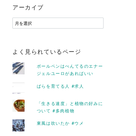
アーカイブ
ア
ー
カ
イ
ブ
よく見られているページ
ボールペンはぺんてるのエナー
ジェルユーロがあればいい
ばらを育てる人 #求人
「生きる速度」と植物の好みに
D MORE
READ MORE
ついて #多肉植物
東風は吹いたか #ウメ
暮らし」でコラ
チューリップを植えた6ヶ