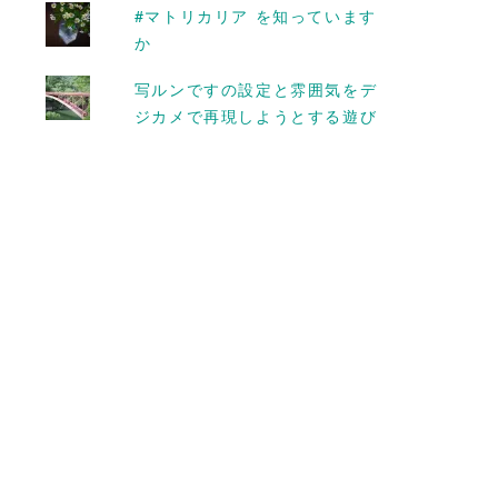
した #ソメイヨ
月前の仕掛けが今ごろ利い
#マトリカリア を知っています
願い
てくる
か
2018-04-02
写ルンですの設定と雰囲気をデ
ジカメで再現しようとする遊び