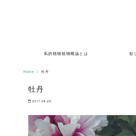
Skip
to
content
私的植物植物概論とは
欲
Home
牡丹
牡丹
2017-06-29