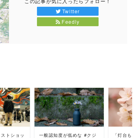
この記事が気に入ったらフォロー！
Twitter
Feedly
MORE
READ MORE
REA
ベストショッ
一般認知度が低めな #クジ
「灯台もと