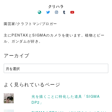
クリハラ
園芸家/クラフトマン/ブロガー
主にPENTAXとSIGMAのカメラを使います。植物とビー
ル、ガンダムが好き。
アーカイブ
ア
ー
カ
よく見られているページ
イ
ブ
光を描くことに特化した道具「SIGMA
DP2」