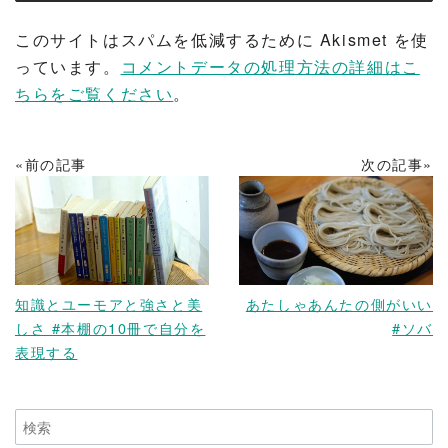
このサイトはスパムを低減するために Akismet を使
っています。
コメントデータの処理方法の詳細はこ
ちらをご覧ください
。
«前の記事
次の記事»
READ MORE
READ MORE
知識とユーモアと強さと美
あたしゃあんたの側がいい
しさ #本棚の10冊で自分を
#ソバ
表現する