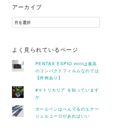
アーカイブ
ア
ー
カ
イ
ブ
よく見られているページ
PENTAX ESPIO miniは最高
のコンパクトフィルムなのでは
【作例あり】
#マトリカリア を知っています
か
ボールペンはぺんてるのエナー
ジェルユーロがあればいい