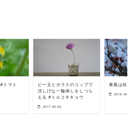
MORE
READ MORE
REA
 #トマト
ビー玉とガラスのコップで
東風は吹い
涼しげな一輪挿しをしつら
2016-03-31
える #トルコキキョウ
2017-05-08