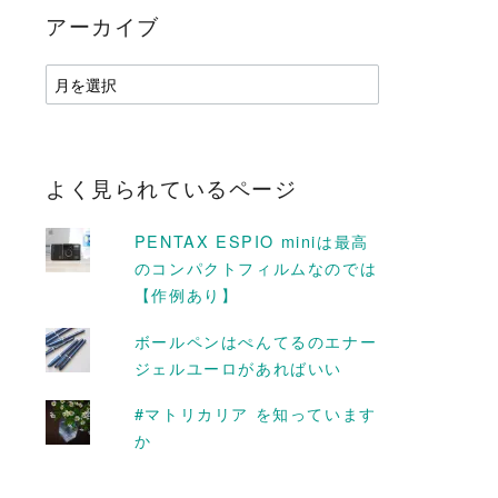
アーカイブ
ア
ー
カ
イ
ブ
よく見られているページ
PENTAX ESPIO miniは最高
のコンパクトフィルムなのでは
【作例あり】
ボールペンはぺんてるのエナー
ジェルユーロがあればいい
D MORE
READ MORE
#マトリカリア を知っています
か
たか #ウメ
登山初心者が日本百名山の