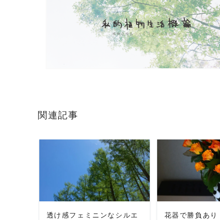
関連記事
READ MORE
READ 
透け感フェミニンなシルエ
花器で勝負あり 