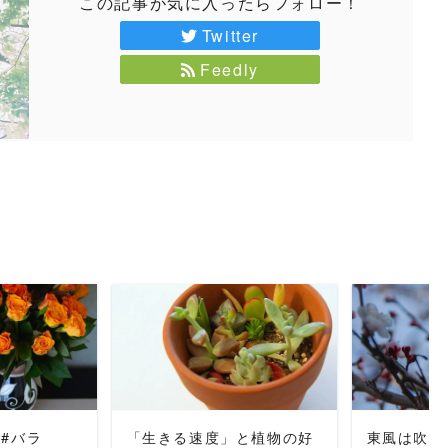
この記事が気に入ったらフォロー！
Twitter
Feedly
MORE
READ MORE
REA
#バラ
「生きる速度」と植物の好
東風は吹い