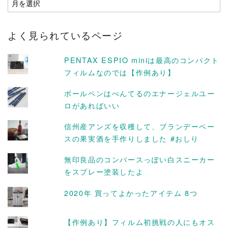
ー
カ
よく見られているページ
イ
ブ
PENTAX ESPIO miniは最高のコンパクト
フィルムなのでは【作例あり】
ボールペンはぺんてるのエナージェルユー
ロがあればいい
信州産アンズを収穫して、ブランデーベー
スの果実酒を手作りしました #おしり
無印良品のコンバースっぽい白スニーカー
をスプレー塗装したよ
2020年 買ってよかったアイテム 8つ
【作例あり】フィルム初挑戦の人にもオス