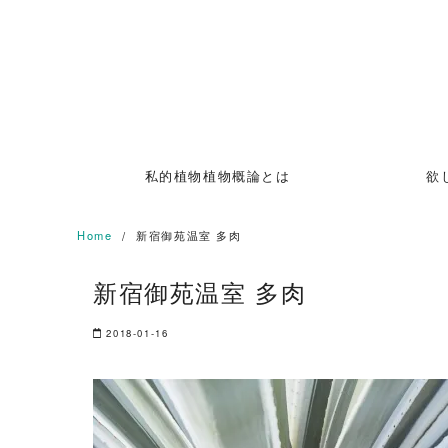
Skip
to
content
私的植物植物概論とは
欲
Home
新宿御苑温室 多肉
新宿御苑温室 多肉
2018-01-16