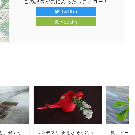
この記事が気に入ったらフォロー！
Twitter
Feedly
MORE
READ MORE
REA
も、健やか
#コデマリ 春をさそう踊り
夏、ビール