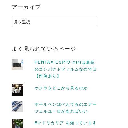
アーカイブ
ア
ー
カ
イ
ブ
よく見られているページ
PENTAX ESPIO miniは最高
のコンパクトフィルムなのでは
【作例あり】
サクラをどこから見るのか
D MORE
READ MORE
ボールペンはぺんてるのエナー
ジェルユーロがあればいい
#マトリカリア を知っています
のパートナー #
散歩や食べ歩きが楽しくな