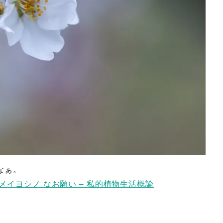
なぁ。
メイヨシノ なお願い – 私的植物生活概論