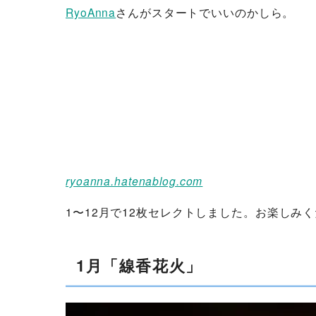
RyoAnna
さんがスタートでいいのかしら。
ryoanna.hatenablog.com
1〜12月で12枚セレクトしました。お楽しみ
1月「線香花火」