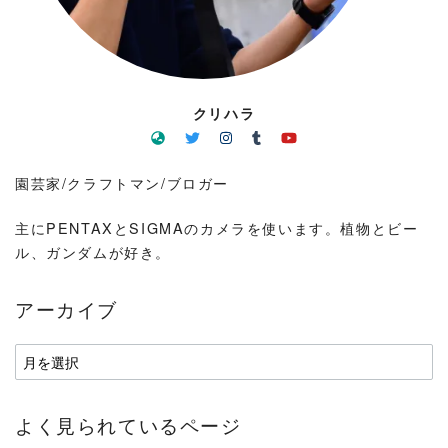
クリハラ
園芸家/クラフトマン/ブロガー
主にPENTAXとSIGMAのカメラを使います。植物とビー
ル、ガンダムが好き。
アーカイブ
ア
ー
カ
よく見られているページ
イ