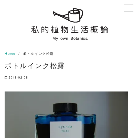
Skip
to
content
Home
ボトルインク松露
ボトルインク松露
2018-02-08