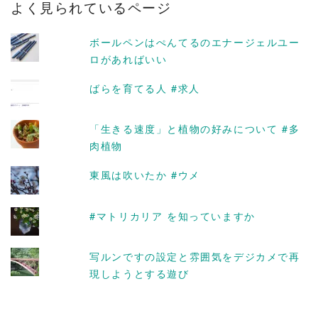
よく見られているページ
イ
ブ
ボールペンはぺんてるのエナージェルユー
ロがあればいい
ばらを育てる人 #求人
「生きる速度」と植物の好みについて #多
肉植物
東風は吹いたか #ウメ
#マトリカリア を知っていますか
写ルンですの設定と雰囲気をデジカメで再
現しようとする遊び