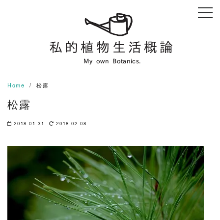
Skip
to
content
Home
松露
松露
2018-01-31
2018-02-08