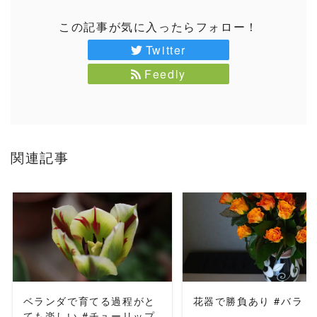
この記事が気に入ったらフォロー！
Twitter
Feedly
関連記事
READ MORE
READ MORE
ベランダで育てる過程がと
花器で勝負あり #バラ
ても楽しい #チューリップ