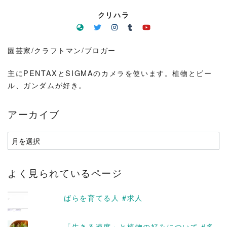
クリハラ
園芸家/クラフトマン/ブロガー
主にPENTAXとSIGMAのカメラを使います。植物とビー
ル、ガンダムが好き。
アーカイブ
ア
ー
カ
よく見られているページ
イ
ブ
ばらを育てる人 #求人
「生きる速度」と植物の好みについて #多