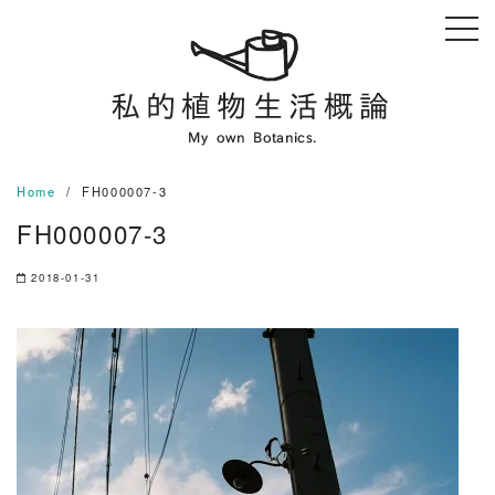
Skip
to
content
Home
FH000007-3
FH000007-3
2018-01-31