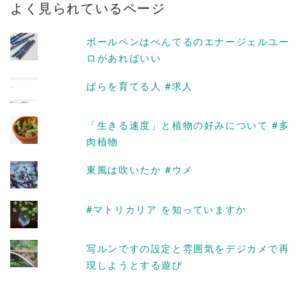
よく見られているページ
イ
ブ
ボールペンはぺんてるのエナージェルユー
ロがあればいい
ばらを育てる人 #求人
「生きる速度」と植物の好みについて #多
肉植物
東風は吹いたか #ウメ
#マトリカリア を知っていますか
写ルンですの設定と雰囲気をデジカメで再
現しようとする遊び