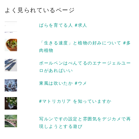
カ
よく見られているページ
イ
ブ
ばらを育てる人 #求人
「生きる速度」と植物の好みについて #多
肉植物
ボールペンはぺんてるのエナージェルユー
ロがあればいい
東風は吹いたか #ウメ
#マトリカリア を知っていますか
写ルンですの設定と雰囲気をデジカメで再
現しようとする遊び