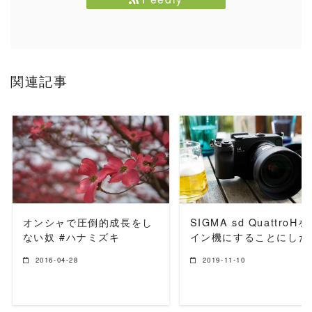
関連記事
READ MORE
READ MORE
オンシャで圧倒的成長をし
SIGMA sd QuattroH
ない奴 #ハナミズキ
イン機にすることにした
2016-04-28
2019-11-10